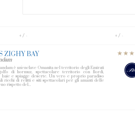
/
/
+
-
+
-
S ZIGHY BAY
andam
andam è un'enclave Omanita nel territorio degli Emirati
golfo di hormuz, spettacolare territorio con fiordi,
le baie e spiagge deserte. Un vero e proprio paradiso
 ricchi di relitti e siti spettacolari per gli amanti delle
no rispetto del...