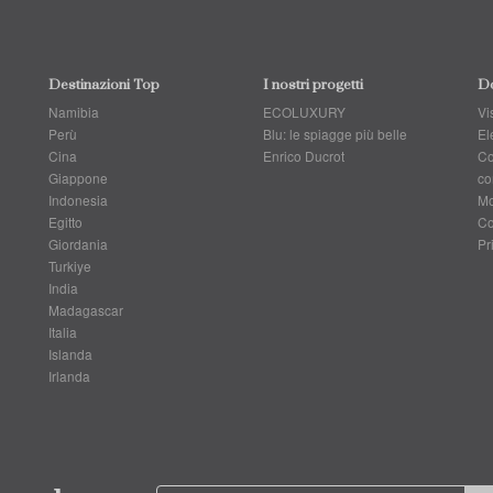
Destinazioni Top
I nostri progetti
Do
Namibia
ECOLUXURY
Vis
Perù
Blu: le spiagge più belle
El
Cina
Enrico Ducrot
Co
Giappone
co
Indonesia
Mo
Egitto
Co
Giordania
Pr
Turkiye
India
Madagascar
Italia
Islanda
Irlanda