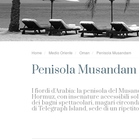
Home
Medio Oriente
Oman
Penisola Musandam
Penisola Musandam
I fiordi d'Arabia: la penisola del Musa
Hormuz, con insenature accessibili sol
dei bagni spettacolari, magari circondati
di Telegraph Island, sede di un ripetit