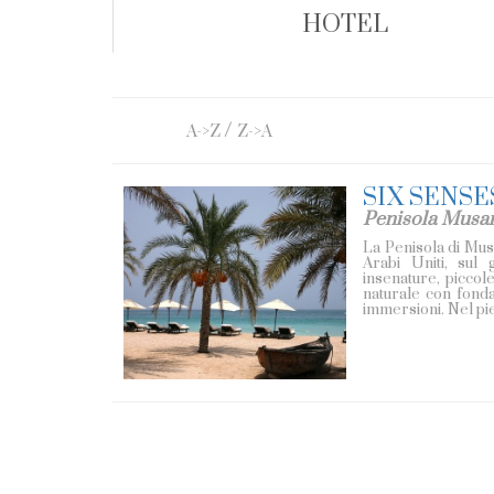
HOTEL
/
A->Z
Z->A
SIX SENSE
Penisola Mus
La Penisola di Mus
Arabi Uniti, sul 
insenature, picco
naturale con fondali
immersioni. Nel pie