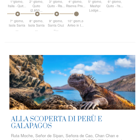
1°giorno,
2° giorno,
3° giorno,
4° giorno,
5° giorno,
6° giorno,
Italia - Quit...
Quito
Quito - Ris...
Riserva Priv...
Mashpi
Quito - l'is...
(2.850...
Lodge...
7° giorno,
8° giorno,
9° giorno,
10° giorn,o
Isola Santa
Isola Santa
Santa Cruz
Arrivo in I...
...
...
–...
ALLA SCOPERTA DI PERÙ E
GALAPAGOS
Ruta Moche, Señor de Sipan, Señora de Cao, Chan Chan e