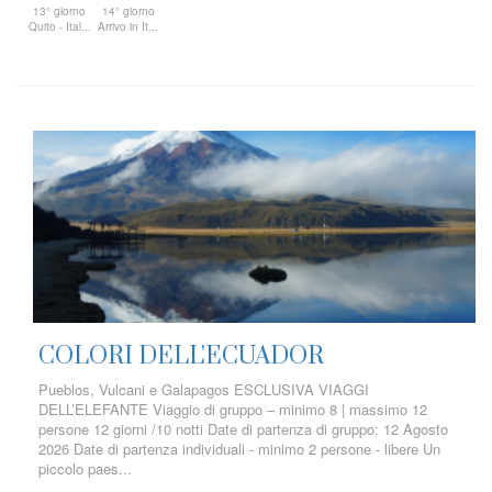
13° giorno
14° giorno
Quito - Ital...
Arrivo in It...
COLORI DELL'ECUADOR
Pueblos, Vulcani e Galapagos ESCLUSIVA VIAGGI
DELL’ELEFANTE Viaggio di gruppo – minimo 8 | massimo 12
persone 12 giorni /10 notti Date di partenza di gruppo: 12 Agosto
2026 Date di partenza individuali - minimo 2 persone - libere Un
piccolo paes...