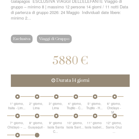
Galapagos ESCLUSIVA VIAGGI DELL’ELEFANTE Viaggio di
gruppo – minimo 8 | massimo 12 persone 14 giorni / 11 notti Data
di partenza di gruppo 2026: 24 Maggio Individuali date libere:
minimo 2...
Esclusiva
Viaggi di Gruppo
5880 €
Durata 14 giorni
1° giorno,
2° giorno,
3° giorno,
4° giorno,
5° giorno,
6° giorno,
Italia - Lim...
Lima
Lima
Trujillo - C...
Trujillo - H...
Chiclayo -
M...
7° giorno,
8° giorno,
9° giorno
10° giorno,
11° giorno
12° giorno,
Chiclayo – ...
Guayaquil -
Isola Santa
Isola Sant...
Isola Isabel...
Santa Cruz
...
C...
...