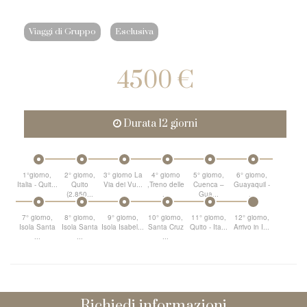
Viaggi di Gruppo
Esclusiva
4500 €
Durata 12 giorni
1°giorno,
2° giorno,
3° giorno La
4° giorno
5° giorno,
6° giorno,
Italia - Quit...
Quito
Via dei Vu...
,Treno delle
Cuenca –
Guayaquil -
(2.850...
...
Gua...
...
7° giorno,
8° giorno,
9° giorno,
10° giorno,
11° giorno,
12° giorno,
Isola Santa
Isola Santa
Isola Isabel...
Santa Cruz
Quito - Ita...
Arrivo in I...
...
...
...
Richiedi informazioni