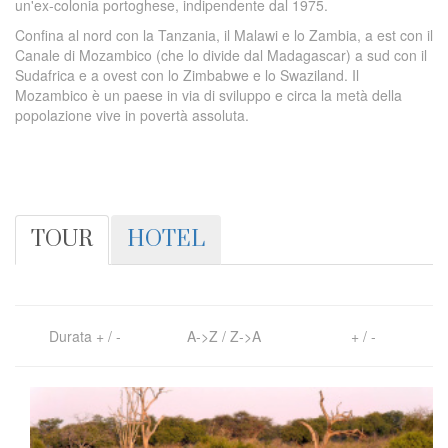
un'ex-colonia portoghese, indipendente dal 1975.
Confina al nord con la Tanzania, il Malawi e lo Zambia, a est con il
Canale di Mozambico (che lo divide dal Madagascar) a sud con il
Sudafrica e a ovest con lo Zimbabwe e lo Swaziland. Il
Mozambico è un paese in via di sviluppo e circa la metà della
popolazione vive in povertà assoluta.
TOUR
HOTEL
Durata
+
/
-
A->Z
/
Z->A
+
/
-