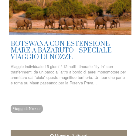
BOTSWANA CON ESTENSIONE
MARE A BAZARUTO - SPECIALE
VIAGGIO DI NOZZE
Viaggio individuale 15 giorni / 12 notti Itinerario "fly-in" con
trasferimenti da un parco all’altro a bordo di aerei monomotore per
ammirare dal “cielo” questo magnifico territorio. Un tour che parte
e torna su Maun passando per la Riserva Priva...
Viaggi di Nozze