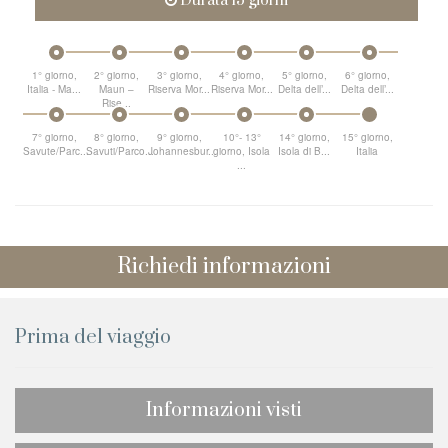
Durata 15 giorni
1° giorno,
2° giorno,
3° giorno,
4° giorno,
5° giorno,
6° giorno,
Italia - Ma...
Maun –
Riserva Mor...
Riserva Mor...
Delta dell’...
Delta dell’...
Rise...
7° giorno,
8° giorno,
9° giorno,
10°- 13°
14° giorno,
15° giorno,
Savute/Parc...
Savuti/Parco...
Johannesbur...
giorno, Isola
Isola di B...
Italia
...
Richiedi informazioni
Prima del viaggio
Informazioni visti