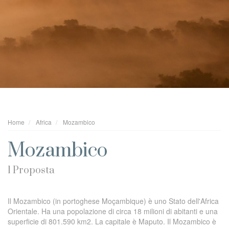
Home
Africa
Mozambico
Mozambico
1 Proposta
Il Mozambico (in portoghese Moçambique) è uno Stato dell'Africa
Orientale. Ha una popolazione di circa 18 milioni di abitanti e una
superficie di 801.590 km2. La capitale è Maputo. Il Mozambico è