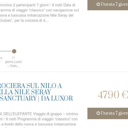
Durata 7 giorn
minimo 2 partecipanti 7 giorni / 6 notti Date di
amma di viaggio “classico” con navigazione sul
nuova e lussuosa imbarcazione Nile Seray del
uises”, per la crociera di 4...
no,
7°
r
giorno,Luxor
– Cairo...
OCIERA SUL NILO A
LLA NILE SERAY
4790 
SANCTUARY | DA LUXOR
Durata 7 giorn
 DELL’ELEFANTE Viaggio di gruppo – minimo
rni / 6 notti Programma di viaggio “classico” con
o a bordo della nuova e lussuosa imbarcazione