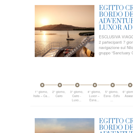
EGITTO CR
BORDO DEL
ADVENTUR
LUXOR AD
ESCLUSIVA VIAGGI
2 partecipanti 7 gio
navigazione sul Nil
gruppo “Sanctuary C
1° giorno,
2° giorno,
3° giorno,
4° giorno,
5° giorno,
6° gior
Italia – Ca...
Cairo
Cairo -
Luxor –
Esna - Edfu
Aswa
Luxo...
Esna...
...
EGITTO CR
BORDO DEL