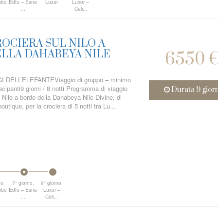
mbo
Edfu – Esna
Luxor
Luxor –
.
...
Cair...
OCIERA SUL NILO A
LLA DAHABEYA NILE
6550 
 DELL’ELEFANTEViaggio di gruppo – minimo
cipanti9 giorni / 8 notti Programma di viaggio
Durata 9 gior
 Nilo a bordo della Dahabeya Nile Divine, di
utique, per la crociera di 5 notti tra Lu...
no,
7° giorno,
9° giorno,
mbo
Edfu – Esna
Luxor –
.
...
Cair...