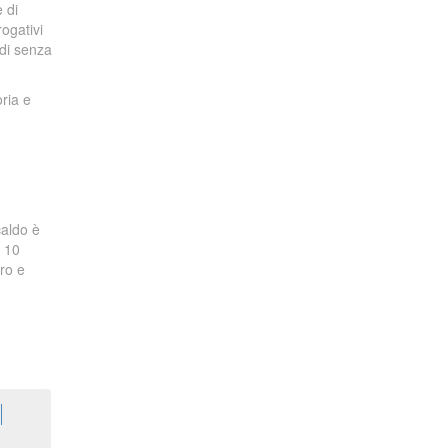
e di
ogativi
idi senza
oria e
caldo è
i 10
ro e
|