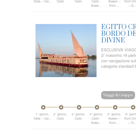
Italia – Cai...
Cairo
Cairo
Cairo -
Aswan –
Kom O
Aswa...
Kom ...
– G..
EGITTO CR
BORDO DE
DIVINE
ESCLUSIVA VIAGGI
2/ massimo 16 parte
con navigazione sul
categoria standard bo
Viaggi di Gruppo
1° giorno,
2° giorno,
3° giorno,
4° giorno,
5° giorno,
6° gior
Italia – Cai...
Cairo
Cairo
Cairo -
Aswan –
Kom O
Aswa...
Kom ...
– G..