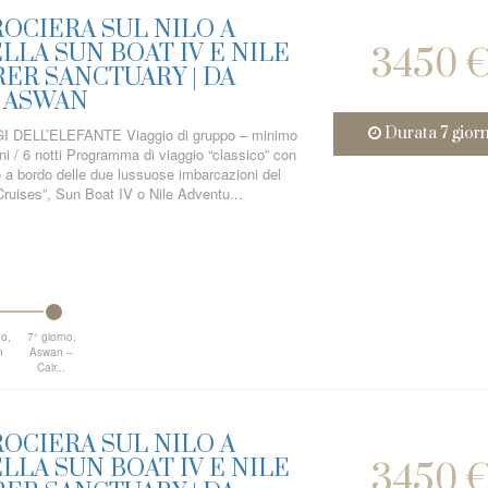
OCIERA SUL NILO A
LA SUN BOAT IV E NILE
3450 
ER SANCTUARY | DA
 ASWAN
Durata 7 giorn
 DELL’ELEFANTE Viaggio di gruppo – minimo
rni / 6 notti Programma di viaggio “classico” con
o a bordo delle due lussuose imbarcazioni del
ruises”, Sun Boat IV o Nile Adventu...
no,
7° giorno,
n
Aswan –
Cair...
OCIERA SUL NILO A
LA SUN BOAT IV E NILE
3450 