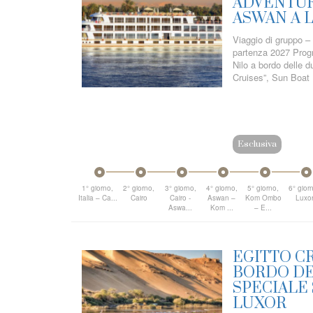
ADVENTUR
ASWAN A 
Viaggio di gruppo – 
partenza 2027 Progr
Nilo a bordo delle 
Cruises”, Sun Boat I
Esclusiva
1° giorno,
2° giorno,
3° giorno,
4° giorno,
5° giorno,
6° gior
Italia – Ca...
Cairo
Cairo -
Aswan –
Kom Ombo
Luxo
Aswa...
Kom ...
– E...
EGITTO CR
BORDO DE
SPECIALE 
LUXOR