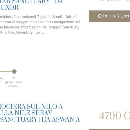
ER SANCTUARY | DA
LUXOR
Durata 7 giorn
minimo 2 partecipanti 7 giorni / 6 notti Date di
amma di viaggio “classico” con navigazione sul
due lussuose imbarcazioni del gruppo “Sanctuary
V o Nile Adventurer, per ...
no,
7°
r
giorno,Luxor
– Cairo...
OCIERA SUL NILO A
LLA NILE SERAY
4790 
SANCTUARY | DA ASWAN A