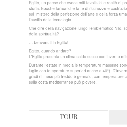
Egitto, un paese che evoca miti favolistici e realtà di pot
storia. Epoche faraoniche fatte di ricchezze e costruz
sul mistero della perfezione dell’arte e della forza um
l’ausilio della tecnologia.
Che dire della navigazione lungo l’emblematico Nilo, scrig
della spiritualità?
… benvenuti in Egitto!
Egitto, quando andare?
L'Egitto presenta un clima caldo secco con inverno mit
Durante l'estate in media le temperature massime sono 
luglio con temperature superiori anche a 40°). D'inve
gradi (il mese più freddo è gennaio, con temperature c
sulla costa mediterranea può piovere.
TOUR