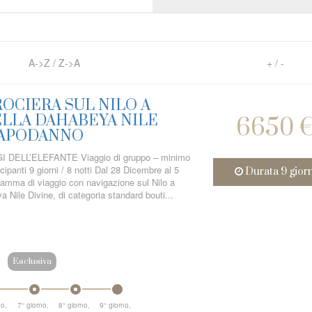
A->Z
/
Z->A
+
/
-
OCIERA SUL NILO A
LLA DAHABEYA NILE
6650 
 CAPODANNO
 DELL’ELEFANTE Viaggio di gruppo – minimo
panti 9 giorni / 8 notti Dal 28 Dicembre al 5
Durata 9 gior
amma di viaggio con navigazione sul Nilo a
 Nile Divine, di categoria standard bouti...
Esclusiva
no,
7° giorno,
8° giorno,
9° giorno,