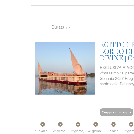
Durata
+
/
-
EGITTO CR
BORDO DE
DIVINE |
ESCLUSIVA VIAGGI
2/massimo 16 parteci
Gennaio 2027 Progr
bordo della Dahabeya
Viaggi di Gruppo
1° giorno,
2° giorno,
3° giorno,
4° giorno,
5° giorno,
6° gior