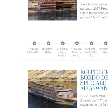
Viaggio di gruppo – 
partenza 2027 Progr
Nilo a bordo della 
gruppo “Sanctuary Cr
1° giorno,
2° giorno,
3° giorno,
4° giorno,
5° giorno,
6° gior
Italia – Ca...
Cairo
Cairo -
Aswan –
Kom Ombo
Luxo
Aswa...
Kom ...
– E...
EGITTO CR
BORDO DE
SPECIALE 
AD ASWAN
ESCLUSIVA VIAGGI
2 partecipanti 7 gio
navigazione sul Nil