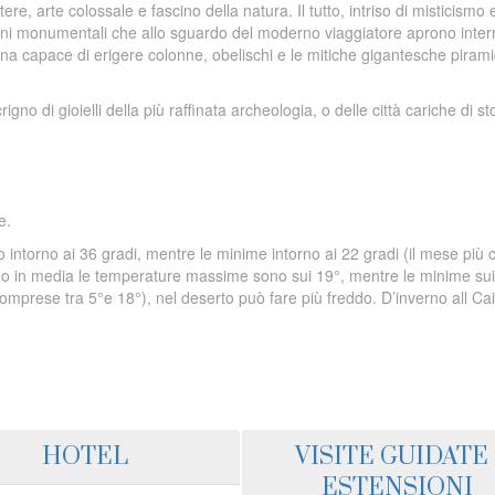
ere, arte colossale e fascino della natura. Il tutto, intriso di misticismo 
ioni monumentali che allo sguardo del moderno viaggiatore aprono interr
ana capace di erigere colonne, obelischi e le mitiche gigantesche piram
no di gioielli della più raffinata archeologia, o delle città cariche di st
e.
intorno ai 36 gradi, mentre le minime intorno ai 22 gradi (il mese più 
rno in media le temperature massime sono sui 19°, mentre le minime su
omprese tra 5°e 18°), nel deserto può fare più freddo. D’inverno all Cai
HOTEL
VISITE GUIDATE 
ESTENSIONI