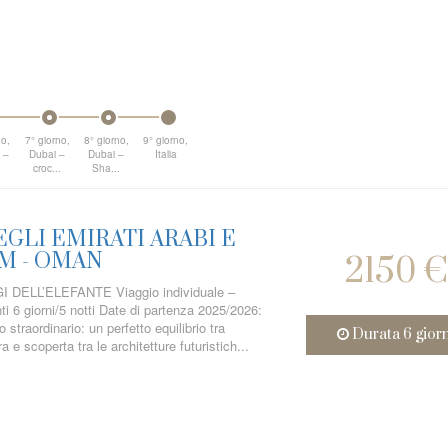
no,
7° giorno,
8° giorno,
9° giorno,
 –
Dubai –
Dubai –
Italia
croc...
Sha...
GLI EMIRATI ARABI E
M - OMAN
2150 €
DELL’ELEFANTE Viaggio individuale –
i 6 giorni/5 notti Date di partenza 2025/2026:
straordinario: un perfetto equilibrio tra
Durata 6 gior
 e scoperta tra le architetture futuristich...