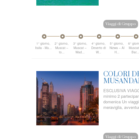
Viaggi di Gruppo
1° giorno,
2° giorno,
3° giorno,
4° giorno,
5° giorno,
6° gior
Italia - Mu...
Muscat –
Muscat –
Deserto di
Nizwa – Al
Muscat
to...
Wad...
W...
H...
Bar...
COLORI DE
MUSANDA
ESCLUSIVA VIAGGI 
minimo 2 partecipant
domenica Un viaggio 
meraviglia, avventura
Viaggi di Gruppo