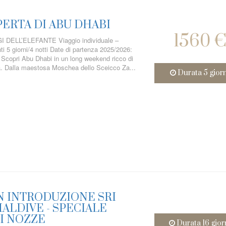
PERTA DI ABU DHABI
1560 
DELL’ELEFANTE Viaggio individuale –
i 5 giorni/4 notti Date di partenza 2025/2026:
 Scopri Abu Dhabi in un long weekend ricco di
a. Dalla maestosa Moschea dello Sceicco Za...
Durata 5 gior
N INTRODUZIONE SRI
ALDIVE - SPECIALE
I NOZZE
Durata 16 gior