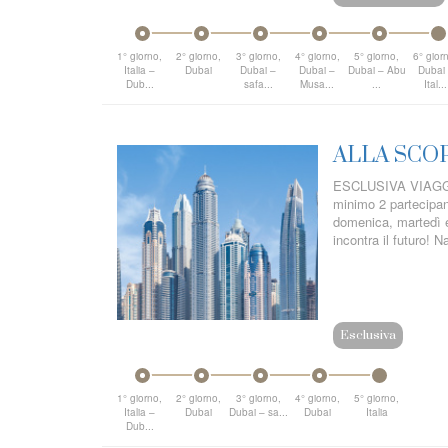
1° giorno,
2° giorno,
3° giorno,
4° giorno,
5° giorno,
6° gior
Italia –
Dubai
Dubai –
Dubai –
Dubai – Abu
Dubai
Dub...
safa...
Musa...
...
Ital...
ALLA SCOP
ESCLUSIVA VIAGGI 
minimo 2 partecipant
domenica, martedì e
incontra il futuro! 
Esclusiva
1° giorno,
2° giorno,
3° giorno,
4° giorno,
5° giorno,
Italia –
Dubai
Dubai – sa...
Dubai
Italia
Dub...