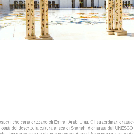
spetti che caratterizzano gli Emirati Arabi Uniti. Gli straordinari grattacie
osità del deserto, la cultura antica di Sharjah, dichiarata dall'UNESCO
i Uniti garantisce un elevato standard di qualità dei servizi e un perfe