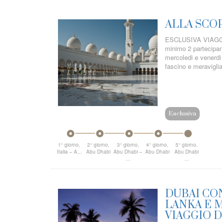
ALLA SCO
ESCLUSIVA VIAGGI 
minimo 2 partecipant
mercoledi e venerdi
fascino e meravigli
Esclusiva
1° giorno,
2° giorno,
3° giorno,
4° giorno,
5° giorno,
Italia – A...
Abu Dhabi
Abu Dhabi –
Abu Dhabi
Abu Dhabi
...
...
DUBAI CO
LANKA E M
VIAGGIO D