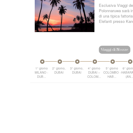
Esclusiva Viaggi del
Polonnaruwa sarà in
di una tipica fattor
Elefanti presso Kand
Viaggi di Nozze
1° giorno
2° giorno,
3° giorno,
4° giorno
5° giorno
6° gior
MILANO -
DUBAI
DUBAI
DUBAI –
COLOMBO -
HABAR
DUB...
COLOM...
HAB...
(AN..