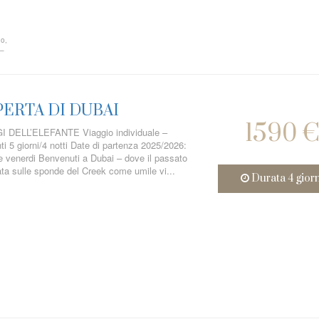
no,
 –
ERTA DI DUBAI
1590 
DELL’ELEFANTE Viaggio individuale –
i 5 giorni/4 notti Date di partenza 2025/2026:
 venerdi Benvenuti a Dubai – dove il passato
Nata sulle sponde del Creek come umile vi...
Durata 4 giorn