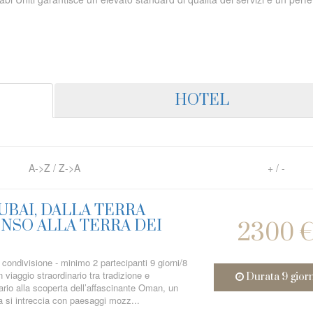
HOTEL
A->Z
/
Z->A
+
/
-
UBAI, DALLA TERRA
ENSO ALLA TERRA DEI
2300 
 condivisione - minimo 2 partecipanti 9 giorni/8
 viaggio straordinario tra tradizione e
Durata 9 gior
ario alla scoperta dell’affascinante Oman, un
a si intreccia con paesaggi mozz...