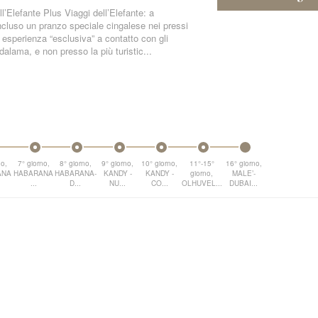
l’Elefante Plus Viaggi dell’Elefante: a
cluso un pranzo speciale cingalese nei pressi
ia esperienza “esclusiva” a contatto con gli
alama, e non presso la più turistic...
no,
7° giorno,
8° giorno,
9° giorno,
10° giorno,
11°-15°
16° giorno,
ANA
HABARANA
HABARANA-
KANDY -
KANDY -
giorno,
MALE’-
.
...
D...
NU...
CO...
OLHUVEL...
DUBAI...