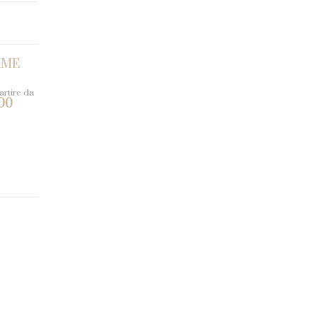
RME
artire da
00