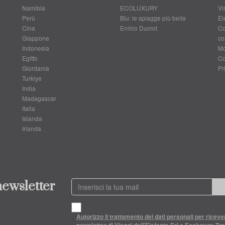
Namibia
ECOLUXURY
Vis
Perù
Blu: le spiagge più belle
El
Cina
Enrico Ducrot
Co
Giappone
co
Indonesia
Mo
Egitto
Co
Giordania
Pr
Turkiye
India
Madagascar
Italia
Islanda
Irlanda
 newsletter
Autorizzo il trattamento dei dati personali per riceve