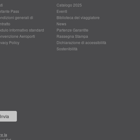
ti
Catalogo 2025
efante Pass
Eventi
ndizioni generali di
Biblioteca del viaggiatore
ntratto
News
dulo informativo standard
Partenze Garantite
nvenzione Aeroporti
Rassegna Stampa
ivacy Policy
Dichiarazione di accessibilità
Sostenibilità
Invia
re la