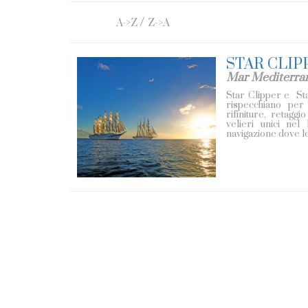
/
A->Z
Z->A
STAR CLIP
Mar Mediterra
Star Clipper e Sta
rispecchiano per 
rifiniture, retagg
velieri unici nel
navigazione dove le 