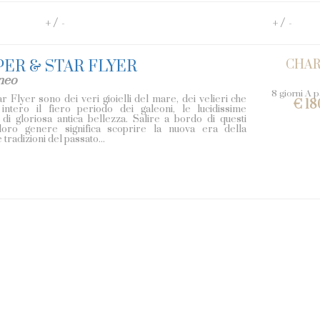
/
/
+
-
+
-
PER & STAR FLYER
CHA
neo
8 giorni A p
r Flyer sono dei veri gioielli del mare, dei velieri che
€ 18
intero il fiero periodo dei galeoni, le lucidissime
io di gloriosa antica bellezza. Salire a bordo di questi
 loro genere significa scoprire la nuova era della
tradizioni del passato...