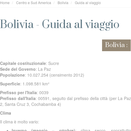
Home
Centro e Sud America
Bolivia
Guida al viaggio
Bolivia - Guida al viaggio
Bolivia :
Capitale costituzionale
: Sucre
Sede del Governo
: La Paz
Popolazione
: 10.027.254 (censimento 2012)
Superficie
: 1.098.581 km²
Prefisso per l'Italia
: 0039
Prefisso dall'Italia
: 00591, seguito dal prefisso della città (per La Pa
2, Santa Cruz 3, Cochabamba 4)
Clima
Il clima è molto vario:
Inverno (maggio – ottobre)
: clima secco, soprattutto