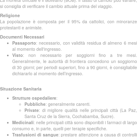
La moneta ufficiale è il Boliviano (BOB). Il tasso di cambio può variare;
si consiglia di verificare il cambio attuale prima del viaggio.
Religione
La popolazione è composta per il 95% da cattolici, con minoranze
protestanti e animiste.
Documenti Necessari
Passaporto
: necessario, con validità residua di almeno 6 mesi
al momento dell'ingresso.
Visto
: non necessario per soggiorni fino a tre mesi.
Generalmente, le autorità di frontiera concedono un soggiorno
di 30 giorni; per periodi superiori, fino a 90 giorni, è consigliabile
dichiararlo al momento dell’ingresso.
Situazione Sanitaria
Strutture ospedaliere
:
Pubbliche
: generalmente carenti.
Private
: di migliore qualità nelle principali città (La Paz,
Santa Cruz de la Sierra, Cochabamba, Sucre).
Medicinali
: nelle principali città sono disponibili i farmaci di largo
consumo e, in parte, quelli per terapie specifiche.
Trasfusioni di sangue
: prestare attenzione a causa di controlli