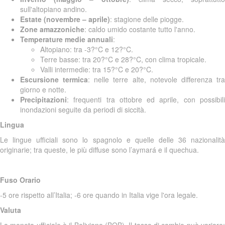
sull'altopiano andino.
Estate (novembre – aprile)
: stagione delle piogge.
Zone amazzoniche
: caldo umido costante tutto l'anno.
Temperature medie annuali
:
Altopiano: tra -3?°C e 12?°C.
Terre basse: tra 20?°C e 28?°C, con clima tropicale.
Valli intermedie: tra 15?°C e 20?°C.
Escursione termica
: nelle terre alte, notevole differenza tr
giorno e notte.
Precipitazioni
: frequenti tra ottobre ed aprile, con possibili
inondazioni seguite da periodi di siccità.
Lingua
Le lingue ufficiali sono lo spagnolo e quelle delle 36 nazionalità
originarie; tra queste, le più diffuse sono l’aymará e il quechua.
Fuso Orario
-5 ore rispetto all’Italia; -6 ore quando in Italia vige l'ora legale.
Valuta