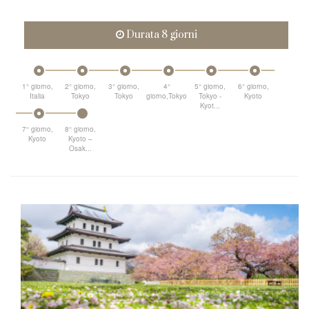
Durata 8 giorni
1° giorno,
2° giorno,
3° giorno,
4°
5° giorno,
6° giorno,
Italia
Tokyo
Tokyo
giorno,Tokyo
Tokyo -
Kyoto
Kyot...
7° giorno,
8° giorno,
Kyoto
Kyoto –
Osak...