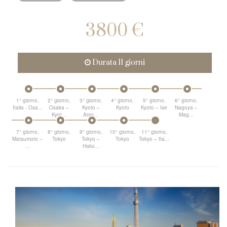
3800 €
Durata 11 giorni
1° giorno,
2° giorno,
3° giorno,
4° giorno,
5° giorno,
6° giorno,
Italia - Osa...
Osaka –
Kyoto –
Kyoto
Kyoto – Ise
Nagoya –
Kyot...
Aras...
...
Mag...
7° giorno,
8° giorno,
9° giorno,
10° giorno,
11° giorno,
Matsumoto –
Tokyo
Tokyo –
Tokyo
Tokyo – Ita...
...
Hako...