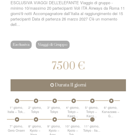
ESCLUSIVA VIAGGI DELL’ELEFANTE Viaggio di gruppo -
minimo 10/massimo 20 partecipanti Voli ITA Airways da Roma 11
giorni/9 notti Accompagnatore dall’Italia al raggiungimento dei 15
partecipanti Data di partenza 26 marzo 2027 C'è un momento
dell...
Esclusiva
Viaggi di Gruppo
7500 €
Durata 11 giorni
1° giorno,
2° giorno,
3° giorno,
4° giorno,
5° giorno,
6° giorno,
Italia – Tok...
Tokyo
Tokyo
Tokyo –
Tokyo –
Kanazawa –
Kawa...
Kana...
G...
7° giorno,
8° giorno,
9° giorno,
10° giorno,
11° giorno,
Gero Onsen
Kyoto –
Kyoto –
Kyoto –
Tokyo - Ita...
–...
Nara...
Aras...
Tok...