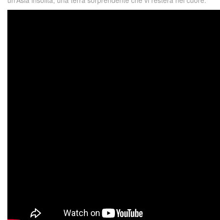
un’Asia insolita, una terra sorprendente che vi resterà nel cuore.