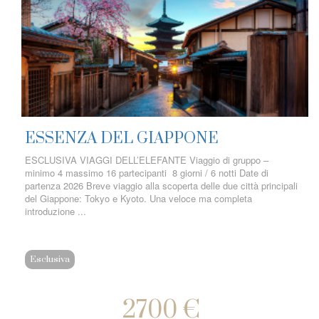
ESSENZA DEL GIAPPONE
ESCLUSIVA VIAGGI DELL’ELEFANTE Viaggio di gruppo –
minimo 4 massimo 16 partecipanti 8 giorni / 6 notti Date di
partenza 2026 Breve viaggio alla scoperta delle due città principali
del Giappone: Tokyo e Kyoto. Una veloce ma completa
introduzione ...
Esclusiva
2700 €