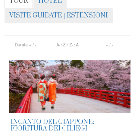
TOUR
HOTEL
VISITE GUIDATE | ESTENSIONI
Durata
+
/
-
A->Z
/
Z->A
+
/
-
INCANTO DEL GIAPPONE:
FIORITURA DEI CILIEGI