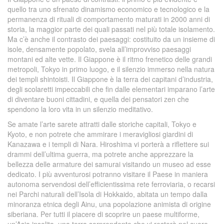
quello tra uno sfrenato dinamismo economico e tecnologico e la
permanenza di rituali di comportamento maturati in 2000 anni di
storia, la maggior parte dei quali passati nel più totale isolamento.
Ma c’è anche il contrasto dei paesaggi: costituito da un insieme di
isole, densamente popolato, svela all’improvviso paesaggi
montani ed alte vette. Il Giappone è il ritmo frenetico delle grandi
metropoli, Tokyo in primo luogo, e il silenzio immerso nella natura
dei templi shintoisti. Il Giappone è la terra dei capitani d’industria,
degli scolaretti impeccabili che fin dalle elementari imparano l’arte
di diventare buoni cittadini, e quella dei pensatori zen che
spendono la loro vita in un silenzio meditativo.
Se amate l’arte sarete attratti dalle storiche capitali, Tokyo e
Kyoto, e non potrete che ammirare i meravigliosi giardini di
Kanazawa e i templi di Nara. Hiroshima vi porterà a riflettere sui
drammi dell’ultima guerra, ma potrete anche apprezzare la
bellezza delle armature dei samurai visitando un museo ad esse
dedicato. I più avventurosi potranno visitare il Paese in maniera
autonoma servendosi dell’efficientissima rete ferroviaria, o recarsi
nei Parchi naturali dell’Isola di Hokkaido, abitata un tempo dalla
minoranza etnica degli Ainu, una popolazione animista di origine
siberiana. Per tutti il piacere di scoprire un paese multiforme,