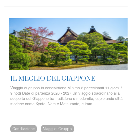
IL MEGLIO DEL GIAPPONE
Viaggio di gruppo in condivisione Minimo 2 partecipanti 11 giorni /
9 notti Date di partenza 2026 - 2027 Un viaggio straordinario alla
scoperta del Giappone tra tradizione e modernità, esplorando città
storiche come Kyoto, Nara e Matsumoto, e imm...
Condivisione
Viaggi di Gruppo