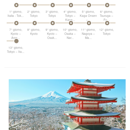
1° giorno,
2° giorno,
3° giorno,
4° giorno,
5° giorno,
6° giorno,
Italia - Tok...
Tokyo
Tokyo
Tokyo –
Kaga Onsen
Tsuruga –
Kana...
–...
Fu...
7° giorno,
8° giorno,
9° giorno,
10° giorno,
11° giorno,
12° giorno,
Kyoto –
Kyoto
Kyoto –
Osaka –
Nagoya –
Tokyo
Aras...
Osak...
Nar...
Ma...
13° giorno,
Tokyo – Ita...