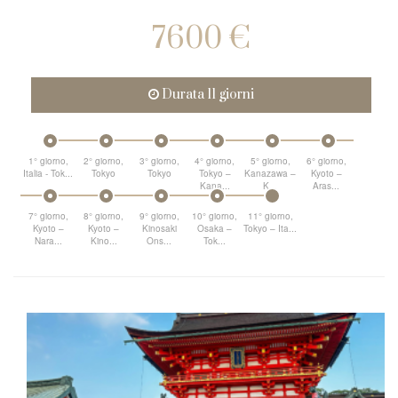
7600 €
Durata 11 giorni
1° giorno,
2° giorno,
3° giorno,
4° giorno,
5° giorno,
6° giorno,
Italia - Tok...
Tokyo
Tokyo
Tokyo –
Kanazawa –
Kyoto –
Kana...
K...
Aras...
7° giorno,
8° giorno,
9° giorno,
10° giorno,
11° giorno,
Kyoto –
Kyoto –
Kinosaki
Osaka –
Tokyo – Ita...
Nara...
Kino...
Ons...
Tok...