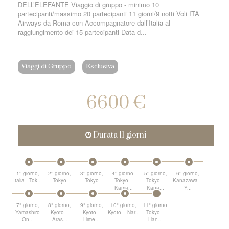
DELL’ELEFANTE Viaggio di gruppo - minimo 10
partecipanti/massimo 20 partecipanti 11 giorni/9 notti Voli ITA
Airways da Roma con Accompagnatore dall’Italia al
raggiungimento dei 15 partecipanti Data d...
Viaggi di Gruppo
Esclusiva
6600 €
Durata 11 giorni
1° giorno,
2° giorno,
3° giorno,
4° giorno,
5° giorno,
6° giorno,
Italia - Tok...
Tokyo
Tokyo
Tokyo –
Tokyo –
Kanazawa –
Kama...
Kana...
Y...
7° giorno,
8° giorno,
9° giorno,
10° giorno,
11° giorno,
Yamashiro
Kyoto –
Kyoto –
Kyoto – Nar...
Tokyo –
On...
Aras...
Hime...
Han...