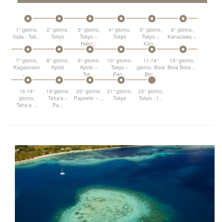
1° giorno,
2° giorno,
3° giorno,
4° giorno,
5° giorno,
6° giorno,
Italia - Tok...
Tokyo
Tokyo –
Tokyo
Tokyo –
Kanazawa –
Hako...
Kan...
...
7° giorno,
8° giorno,
9° giorno,
10° giorno,
11-14°
15° giorno,
Kagaonsen
Kyoto
Kyoto –
Tokyo –
giorno, Bora
Bora Bora ...
– ...
Tok...
Pap...
Bor...
16-18°
19°giorno,
20° giorno,
21° giorno,
22° giorno,
giorno,
Taha’a –
Papeete – ...
Tokyo
Tokyo - I...
Taha’a ...
Pa...