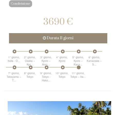
Condivisione
3690 €
Durata 11 giorni
1° giorno,
2° giorno,
3° giorno,
4° giorno,
5° giorno,
6° giorno,
Italia - O...
Osaka –
Kyoto –
Kyoto
Kyoto –
Kanazawa –
Kyo...
Aras...
Kana...
S...
7° giorno,
8° giorno,
9° giorno,
10° giorno,
11° giorno,
Takayama –
Tokyo
Tokyo -
Tokyo
Tokyo – Ita...
T...
Hako...