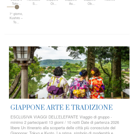
Toky...
S...
Ot...
As...
Ob...
7° giorno,
Kushiro –
To...
GIAPPONE ARTE E TRADIZIONE
ESCLUSIVA VIAGGI DELL’ELEFANTE Viaggio di gruppo -
minimo 2 partecipanti 13 giorni / 10 notti Date di partenza 2026
libere Un itinerario alla scoperta delle città più conosciute del
Giappone: Tokyo e Kyoto. La prima, simbolo di modernità e