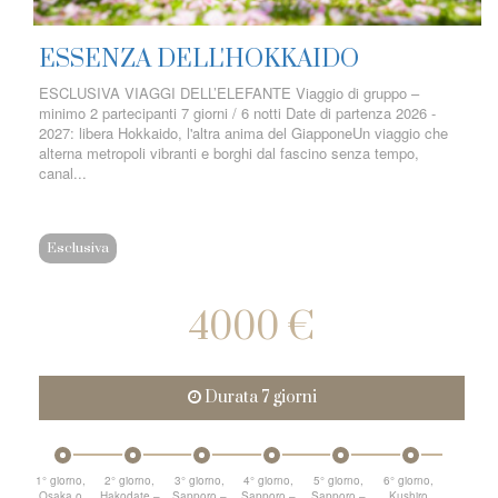
ESSENZA DELL'HOKKAIDO
ESCLUSIVA VIAGGI DELL’ELEFANTE Viaggio di gruppo –
minimo 2 partecipanti 7 giorni / 6 notti Date di partenza 2026 -
2027: libera Hokkaido, l'altra anima del GiapponeUn viaggio che
alterna metropoli vibranti e borghi dal fascino senza tempo,
canal...
Esclusiva
4000 €
Durata 7 giorni
1° giorno,
2° giorno,
3° giorno,
4° giorno,
5° giorno,
6° giorno,
Osaka o
Hakodate –
Sapporo –
Sapporo –
Sapporo –
Kushiro