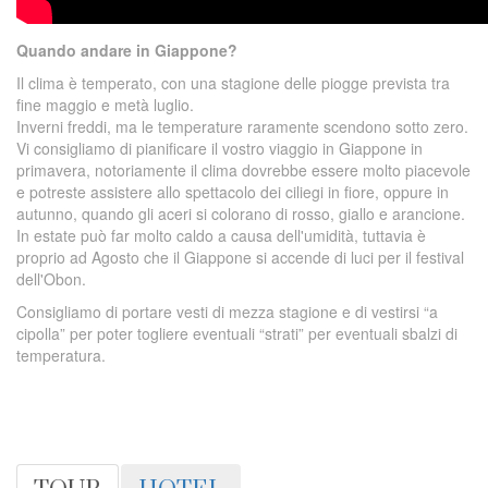
Quando andare in Giappone?
Il clima è temperato, con una stagione delle piogge prevista tra
fine maggio e metà luglio.
Inverni freddi, ma le temperature raramente scendono sotto zero.
Vi consigliamo di pianificare il vostro viaggio in Giappone in
primavera, notoriamente il clima dovrebbe essere molto piacevole
e potreste assistere allo spettacolo dei ciliegi in fiore, oppure in
autunno, quando gli aceri si colorano di rosso, giallo e arancione.
In estate può far molto caldo a causa dell'umidità, tuttavia è
proprio ad Agosto che il Giappone si accende di luci per il festival
dell'Obon.
Consigliamo di portare vesti di mezza stagione e di vestirsi “a
cipolla” per poter togliere eventuali “strati” per eventuali sbalzi di
temperatura.