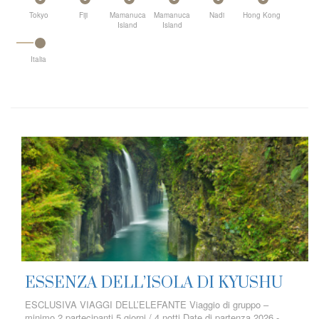
Tokyo
Fiji
Mamanuca
Mamanuca
Nadi
Hong Kong
Island
Island
Italia
ESSENZA DELL’ISOLA DI KYUSHU
ESCLUSIVA VIAGGI DELL’ELEFANTE Viaggio di gruppo –
minimo 2 partecipanti 5 giorni / 4 notti Date di partenza 2026 -