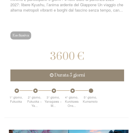
2027: libere Kyushu, l’anima ardente del Giappone Un viaggio che
alterna metropoli vibranti e borghi dal fascino senza tempo, can...
Esclusiva
3600 €
Durata 5 giorni
1° giorno,
2° giorno,
3° giorno,
4° giorno,
5° giorno,
Fukuoka
Fukuoka –
Yanagawa –
Kurokawa
Kumamoto
Ya...
M...
Ons...