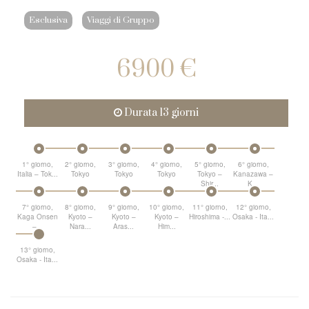
Esclusiva
Viaggi di Gruppo
6900 €
Durata 13 giorni
1° giorno,
2° giorno,
3° giorno,
4° giorno,
5° giorno,
6° giorno,
Italia – Tok...
Tokyo
Tokyo
Tokyo
Tokyo –
Kanazawa –
Shir...
K...
7° giorno,
8° giorno,
9° giorno,
10° giorno,
11° giorno,
12° giorno,
Kaga Onsen
Kyoto –
Kyoto –
Kyoto –
Hiroshima -...
Osaka - Ita...
–...
Nara...
Aras...
Him...
13° giorno,
Osaka - Ita...