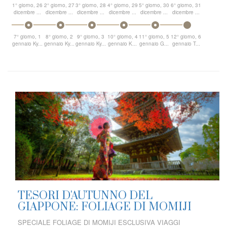
1° giorno, 26
2° giorno, 27
3° giorno, 28
4° giorno, 29
5° giorno, 30
6° giorno, 31
dicembre ...
dicembre ...
dicembre ...
dicembre ...
dicembre ...
dicembre ...
7° giorno, 1
8° giorno, 2
9° giorno, 3
10° giorno, 4
11° giorno, 5
12° giorno, 6
gennaio Ky...
gennaio Ky...
gennaio Ky...
gennaio K...
gennaio G...
gennaio T...
TESORI D'AUTUNNO DEL
GIAPPONE: FOLIAGE DI MOMIJI
SPECIALE FOLIAGE DI MOMIJI ESCLUSIVA VIAGGI