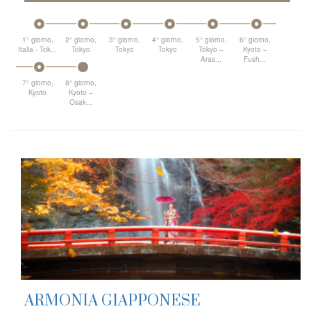
1° giorno,
2° giorno,
3° giorno,
4° giorno,
5° giorno,
6° giorno,
Italia - Tok...
Tokyo
Tokyo
Tokyo
Tokyo –
Kyoto –
Aras...
Fush...
7° giorno,
8° giorno,
Kyoto
Kyoto –
Osak...
ARMONIA GIAPPONESE