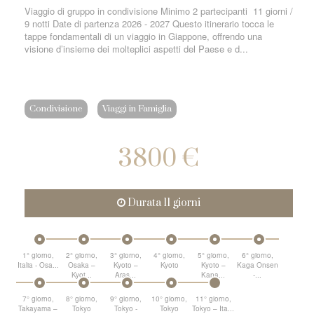
Viaggio di gruppo in condivisione Minimo 2 partecipanti 11 giorni /
9 notti Date di partenza 2026 - 2027 Questo itinerario tocca le
tappe fondamentali di un viaggio in Giappone, offrendo una
visione d’insieme dei molteplici aspetti del Paese e d...
Condivisione
Viaggi in Famiglia
3800 €
Durata 11 giorni
1° giorno,
2° giorno,
3° giorno,
4° giorno,
5° giorno,
6° giorno,
Italia - Osa...
Osaka –
Kyoto –
Kyoto
Kyoto –
Kaga Onsen
Kyot...
Aras...
Kana...
-...
7° giorno,
8° giorno,
9° giorno,
10° giorno,
11° giorno,
Takayama –
Tokyo
Tokyo -
Tokyo
Tokyo – Ita...