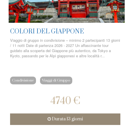
COLORI DEL GIAPPONE
Viaggio di gruppo in condivisione – minimo 2 partecipanti 13 giorni
/ 11 notti Date di partenza 2026 - 2027 Un affascinante tour
guidato alla scoperta del Giappone più autentico, da Tokyo a
Kyoto, passando per le Alpi giapponesi e altre località r...
Condivisione
Viaggi di Gruppo
4740 €
Durata 13 giorni