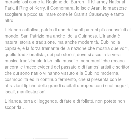
meravigliosi come la Regione del Burren , il Killarney National
Park, il Ring of Kerry, il Connemara, le Isole Aran, le maestose
scogliere a picco sul mare come le Giant's Causeway e tanto
altro.
L’Irlanda cattolica, patria di uno dei santi patroni più conosciuti al
mondo, San Patrizio ma anche della Guinness. L'Irlanda è
natura, storia e tradizione, ma anche modernità. Dublino la
capitale, è la forza trainante della nazione che mostra due volti,
quello tradizionalista, dei pub storici, dove si ascolta la vera
musica tradizionale Irish folk, musei e monumenti che recano
ancora le tracce evidenti del passato e di famosi artisti e scrittori
che qui sono nati o vi hanno vissuto e la Dublino moderna,
cosmopolita ed in continuo fermento, che si presenta con le
attrazioni tipiche delle grandi capitali europee con i suoi negozi,
locali, manifestazioni.
L’Irlanda, terra di leggende, di fate e di folletti, non potete non
scoprirla…