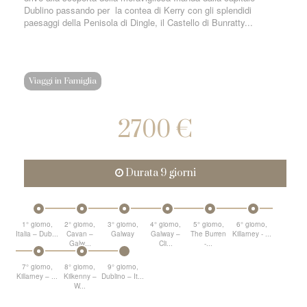
Dublino passando per la contea di Kerry con gli splendidi
paesaggi della Penisola di Dingle, il Castello di Bunratty...
Viaggi in Famiglia
2700 €
Durata 9 giorni
1° giorno,
2° giorno,
3° giorno,
4° giorno,
5° giorno,
6° giorno,
Italia – Dub...
Cavan –
Galway
Galway –
The Burren
Killarney - ...
Galw...
Cli...
-...
7° giorno,
8° giorno,
9° giorno,
Killarney – ...
Kilkenny –
Dublino – It...
W...