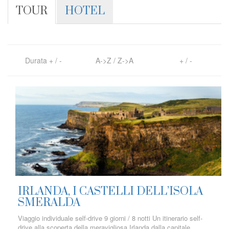
TOUR
HOTEL
Durata
+
/
-
A->Z
/
Z->A
+
/
-
IRLANDA, I CASTELLI DELL’ISOLA
SMERALDA
Viaggio individuale self-drive 9 giorni / 8 notti Un itinerario self-
drive alla scoperta della meravigliosa Irlanda dalla capitale