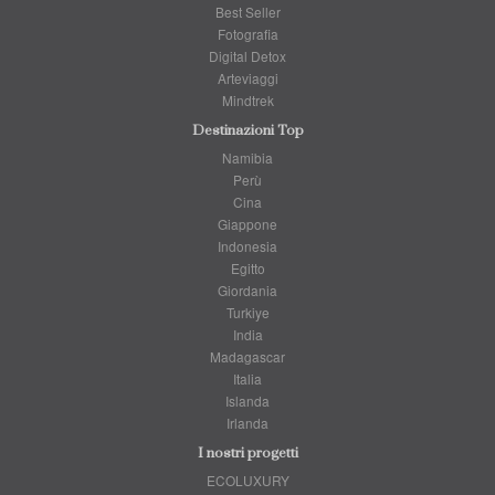
Best Seller
Fotografia
Digital Detox
Arteviaggi
Mindtrek
Destinazioni Top
Namibia
Perù
Cina
Giappone
Indonesia
Egitto
Giordania
Turkiye
India
Madagascar
Italia
Islanda
Irlanda
I nostri progetti
ECOLUXURY