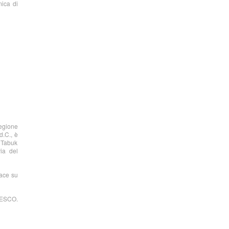
mica di
regione
d.C., è
i Tabuk
ia del
Pace su
UNESCO.