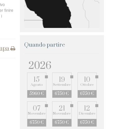
ivo
r finire
 i
Quando partire
mpa
2026
15
19
10
Agosto
Settembre
Ottobre
5960 €
6750 €
6750 €
07
21
12
Novembre
Novembre
Dicembre
6750 €
6750 €
6750 €