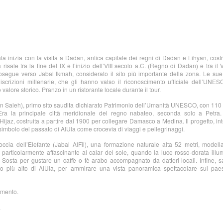
a inizia con la visita a Dadan, antica capitale dei regni di Dadan e Lihyan, costr
à risale tra la fine del IX e l’inizio dell’VIII secolo a.C. (Regno di Dadan) e tra il V 
osegue verso Jabal Ikmah, considerato il sito più importante della zona. Le sue
iscrizioni millenarie, che gli hanno valso il riconoscimento ufficiale dell’UNE
valore storico. Pranzo in un ristorante locale durante il tour.
in Saleh), primo sito saudita dichiarato Patrimonio dell’Umanità UNESCO, con 11
Era la principale città meridionale del regno nabateo, seconda solo a Petra.
i Hijaz, costruita a partire dal 1900 per collegare Damasco a Medina. Il progetto, int
imbolo del passato di AlUla come crocevia di viaggi e pellegrinaggi.
occia dell’Elefante (Jabal AlFil), una formazione naturale alta 52 metri, modell
 particolarmente affascinante al calar del sole, quando la luce rosso-dorata illu
Sosta per gustare un caffè o tè arabo accompagnato da datteri locali. Infine, sa
to più alto di AlUla, per ammirare una vista panoramica spettacolare sul pae
amento.
a