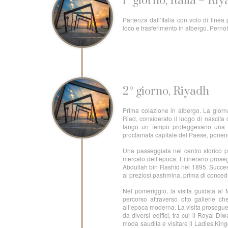
1° giorno, Italia – Ri
Partenza dall’Italia con volo di linea 
loco e trasferimento in albergo. Perno
2° giorno, Riyadh
Prima colazione in albergo. La giornat
Riad, considerato il luogo di nascita
fango un tempo proteggevano una fio
proclamata capitale del Paese, ponendo
Una passeggiata nel centro storico pe
mercato dell’epoca. L’itinerario prose
Abdullah bin Rashid nel 1895. Successi
ai preziosi pashmina, prima di conced
Nel pomeriggio, la visita guidata al
percorso attraverso otto gallerie ch
all’epoca moderna. La visita prosegue
da diversi edifici, tra cui il Royal 
moda saudita e visitare il Ladies King