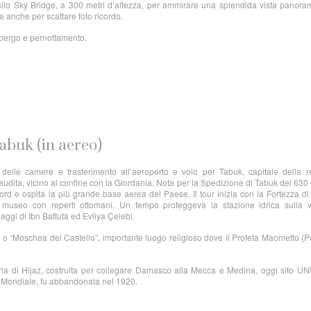
 allo Sky Bridge, a 300 metri d’altezza, per ammirare una splendida vista panora
le anche per scattare foto ricordo.
albergo e pernottamento.
a
abuk (in aereo)
 delle camere e trasferimento all’aeroporto e volo per Tabuk, capitale della 
dita, vicino al confine con la Giordania. Nota per la Spedizione di Tabuk del 630 
Nord e ospita la più grande base aerea del Paese. Il tour inizia con la Fortezza d
 museo con reperti ottomani. Un tempo proteggeva la stazione idrica sulla v
iaggi di Ibn Battuta ed Evliya Çelebi.
o “Moschea del Castello”, importante luogo religioso dove il Profeta Maometto (
iaria di Hijaz, costruita per collegare Damasco alla Mecca e Medina, oggi sito 
 Mondiale, fu abbandonata nel 1920.