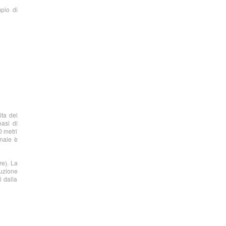
pio di
ita del
oasi di
0 metri
onale è
re). La
luzione
i dalla