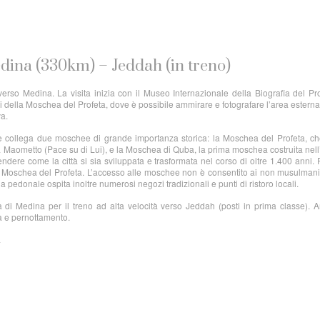
edina (330km) – Jeddah (in treno)
erso Medina. La visita inizia con il Museo Internazionale della Biografia del Pr
ssi della Moschea del Profeta, dove è possibile ammirare e fotografare l’area estern
va.
e collega due moschee di grande importanza storica: la Moschea del Profeta, ch
ta Maometto (Pace su di Lui), e la Moschea di Quba, la prima moschea costruita nell
ere come la città si sia sviluppata e trasformata nel corso di oltre 1.400 anni.
la Moschea del Profeta. L’accesso alle moschee non è consentito ai non musulman
a pedonale ospita inoltre numerosi negozi tradizionali e punti di ristoro locali.
ia di Medina per il treno ad alta velocità verso Jeddah (posti in prima classe). A
a e pernottamento.
a