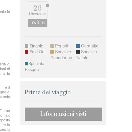
26
ente in
Dicembre
6750 €
Singole
Periodi
Garantite
Sold Out
Speciale
Speciale
Capodanno
Natale
Speciale
eria di
toni di
Pasqua
ttà fu
ni e il
Prima del viaggio
egno di
la seta
ffre un
Informazioni visti
so fino
omposto
rire la
cere la