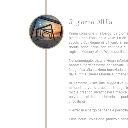
5° giorno, AlUla
Prima colazione in albergo. La giornat
pietra lungo l’oasi della valle. La citt
secolo a.C. (Regno di Lihyan). Si pr
dorate sono incise con centinaia di 
registro Memory of the World per il suo 
Nel pomeriggio, visita a Hegra (Mada
nabatee perfettamente conservate. 
fotografica alla stazione ferroviaria d
dalla Prima Guerra Mondiale, rimane s
Al tramonto, visita alla suggestiva R
millenni da vento e acqua. Il luogo è
roccia creando un’atmosfera magica. 
belvedere di Harrat Uairedh, il pun
circostante.
Rientro in albergo per cena e pernott
Pasti inclusi: colazione, pranzo e cen