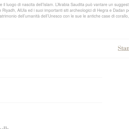
e il luogo di nascita dell’Islam. L’Arabia Saudita può vantare un suggest
e Riyadh, AlUla ed i suoi importanti siti archeologici di Hegra e Dadan pe
o patrimonio dell’umanità dell’Unesco con le sue
le antiche case di corallo,
Sta