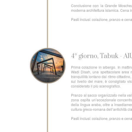
Conclusione con la Grande Moschea d
moderna architettura islamica. Cena in
Pasti inclusi: colazione, pranzo e cen
4° giorno, Tabuk - A
Prima colazione in albergo. In mattin
Wadi Disah, una spettacolare area mo
tranquillità lontano dal ritmo cittadin
sul livello del mare, è consigliato vi
considerato il più scenografico.
Pranzo al sacco organizzato nella val
zona ospita un’eccezionale concentra
della lingua araba, oltre a insediamen
cultura greco-romana dell’antichità cl
Pasti inclusi: colazione, pranzo e cen