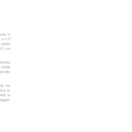
uita in
e il II
 pareti
SCO nel
0 tombe
 Sosta
errotto
ata nei
mina la
lita al
saggio