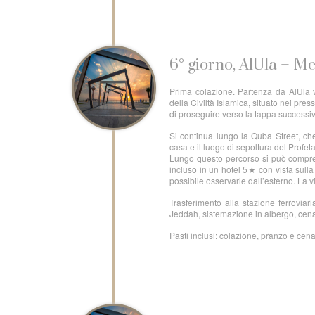
6° giorno, AlUla – M
Prima colazione. Partenza da AlUla v
della Civiltà Islamica, situato nei pre
di proseguire verso la tappa successi
Si continua lungo la Quba Street, ch
casa e il luogo di sepoltura del Profe
Lungo questo percorso si può comprend
incluso in un hotel 5★ con vista sul
possibile osservarle dall’esterno. La vi
Trasferimento alla stazione ferroviar
Jeddah, sistemazione in albergo, cen
Pasti inclusi: colazione, pranzo e cen