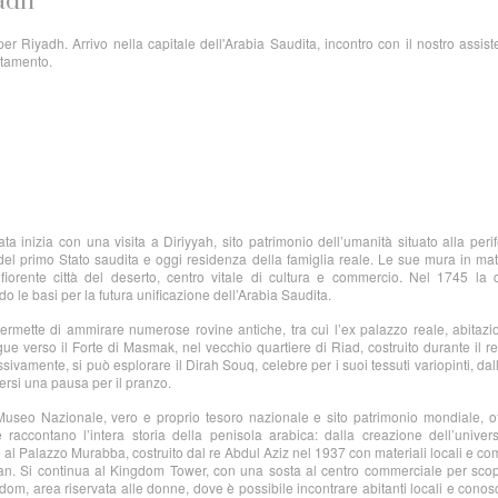
yadh
per Riyadh. Arrivo nella capitale dell'Arabia Saudita, incontro con il nostro assist
ttamento.
a inizia con una visita a Diriyyah, sito patrimonio dell’umanità situato alla perif
 del primo Stato saudita e oggi residenza della famiglia reale. Le sue mura in mat
rente città del deserto, centro vitale di cultura e commercio. Nel 1745 la ci
 le basi per la futura unificazione dell’Arabia Saudita.
rmette di ammirare numerose rovine antiche, tra cui l’ex palazzo reale, abitazio
gue verso il Forte di Masmak, nel vecchio quartiere di Riad, costruito durante il r
vamente, si può esplorare il Dirah Souq, celebre per i suoi tessuti variopinti, dal
ersi una pausa per il pranzo.
 Museo Nazionale, vero e proprio tesoro nazionale e sito patrimonio mondiale, o
e raccontano l’intera storia della penisola arabica: dalla creazione dell’univer
 al Palazzo Murabba, costruito dal re Abdul Aziz nel 1937 con materiali locali e c
Diwan. Si continua al Kingdom Tower, con una sosta al centro commerciale per scop
dom, area riservata alle donne, dove è possibile incontrare abitanti locali e conos