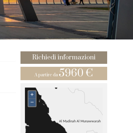
Richiedi informazioni
5960 €
A partire da
+
–