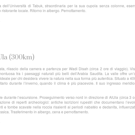
ell’Università di Tabuk, straordinaria per la sua cupola senza colonne, esem
 ristorante locale. Ritorno in albergo. Pernottamento.
a
lUla (300km)
ata, rilascio della camera e partenza per Wadi Disah (circa 2 ore di viaggio). Vis
ntuosa tra i paesaggi naturali più belli dell’Arabia Saudita. La valle offre un’
o, ideale per chi desidera vivere la natura nella sua forma più autentica. Situato a 40
sitarlo durante l’inverno, quando il clima è più piacevole. Il suo ingresso meridi
le durante l’escursione. Proseguimento verso nord in direzione di AlUla (circa 3 o
zione di reperti archeologici: antiche iscrizioni rupestri che documentano l’evo
ti e tombe scavate nella roccia risalenti ai periodi nabatéo e dedanita, influenzat
assica. Trasferimento in albergo, cena e pernottamento.
a