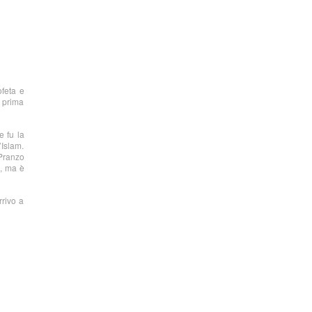
ofeta e
a prima
e fu la
’Islam.
 Pranzo
i, ma è
rrivo a