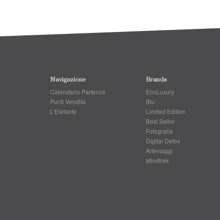
Navigazione
Brands
Calendario Partenze
EcoLuxury
Punti Vendita
Blu
L'Elefante
Limited Edition
Best Seller
Fotografia
Digital Detox
Arteviaggi
Mindtrek