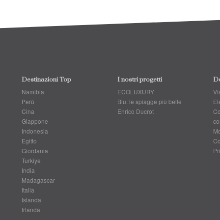
Destinazioni Top
I nostri progetti
Do
Namibia
ECOLUXURY
Vis
Perù
Blu: le spiagge più belle
El
Cina
Enrico Ducrot
Co
Giappone
co
Indonesia
Mo
Egitto
Co
Giordania
Pr
Turkiye
India
Madagascar
Italia
Islanda
Irlanda