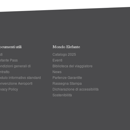
cumenti utili
Mondo Elefante
ti
Catalogo 2025
efante Pass
Eventi
ndizioni generali di
Biblioteca del viaggiatore
ntratto
News
dulo informativo standard
Partenze Garantite
nvenzione Aeroporti
Rassegna Stampa
ivacy Policy
Dichiarazione di accessibilità
Sostenibilità