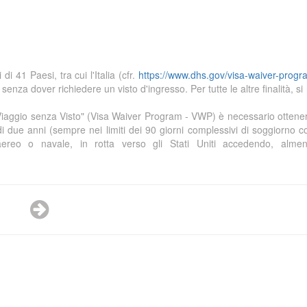
 41 Paesi, tra cui l'Italia (cfr.
https://www.dhs.gov/visa-waiver-prog
 senza dover richiedere un visto d'ingresso. Per tutte le altre finalità, si
 "Viaggio senza Visto" (Visa Waiver Program - VWP) è necessario ottene
i due anni (sempre nei limiti dei 90 giorni complessivi di soggiorno 
ereo o navale, in rotta verso gli Stati Uniti accedendo, almen