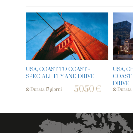
USA, COAST TO COAST -
USA, C
SPECIALE FLY AND DRIVE
COAST 
DRIVE
5050 €
Durata 17 giorni
Durata 