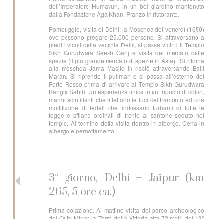
dell’Imperatore Humayun, in un bel giardino mantenuto
dalla Fondazione Aga Khan. Pranzo in ristorante.
Pomeriggio, visita di Delhi: la Moschea del venerdì (1650)
ove possono pregare 25.000 persone. Si attraversano a
piedi i vicoli della vecchia Delhi, si passa vicino il Tempio
Sikh Gurudwara Seesh Ganj e visita del mercato delle
spezie (il più grande mercato di spezie in Asia). Si ritorna
alla moschea Jama Masjid in risciò attraversando Balli
Maran. Si riprende il pullman e si passa all’esterno del
Forte Rosso prima di arrivare al Tempio Sikh Gurudwara
Bangla Sahib. Un’esperienza unica in un tripudio di colori,
marmi scintillanti che riflettono le luci del tramonto ed una
moltitudine di fedeli che indossano turbanti di tutte le
fogge e sfilano ordinati di fronte al santone seduto nel
tempio. Al termine della visita rientro in albergo. Cena in
albergo e pernottamento.
3° giorno, Delhi – Jaipur (km
265, 5 ore ca.)
Prima colazione. Al mattino visita del parco archeologico
del Qutb Minar, la Torre della Vittoria alta 72 metri del 13°