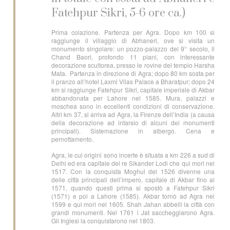
Fatehpur Sikri, 5-6 ore ca.)
Prima colazione. Partenza per Agra. Dopo km 100 si
raggiunge il villaggio di Abhaneri, ove si visita un
monumento singolare: un pozzo-palazzo del 9° secolo, il
Chand Baori, profondo 11 piani, con interessante
decorazione scultorea, presso le rovine del tempio Harsha
Mata. Partenza in direzione di Agra; dopo 80 km sosta per
il pranzo all’hotel Laxmi Vilas Palace a Bharatpur; dopo 24
km si raggiunge Fatehpur Sikri, capitale imperiale di Akbar
abbandonata per Lahore nel 1585. Mura, palazzi e
moschea sono in eccellenti condizioni di conservazione.
Altri km 37, si arriva ad Agra, la Firenze dell’India (a causa
della decorazione ad intarsio di alcuni dei monumenti
principali). Sistemazione in albergo. Cena e
pernottamento.
Agra, le cui origini sono incerte è situata a km 226 a sud di
Delhi ed era capitale del re Sikander Lodi che qui morì nel
1517. Con la conquista Moghul del 1526 divenne una
delle città principali dell’impero, capitale di Akbar fino al
1571, quando questi prima si spostò a Fatehpur Sikri
(1571) e poi a Lahore (1585). Akbar tornò ad Agra nel
1599 e qui morì nel 1605. Shah Jahan abbellì la città con
grandi monumenti. Nel 1761 i Jat saccheggiarono Agra.
Gli Inglesi la conquistarono nel 1803.