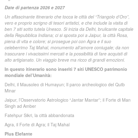
Date di partenza 2026 e 2027
Un affascinante itinerario che tocca le città del “Triangolo d’Oro”,
vero e proprio scrigno di tesori artistici, e che include la visita di
ben 7 siti sotto tutela Unesco. Si inizia da Delhi, brulicante capitale
della Repubblica Indiana; ci si sposta poi a Jaipur, la città Rosa,
piena di vita e colore; si prosegue poi con Agra e il suo
celeberrimo Taj Mahal, monumento all’amore coniugale; da non
trascurare i vivacissimi mercati e la possibilità di fare acquisti di
alto artigianato. Un viaggio breve ma ricco di grandi emozioni.
In questo itinerario sono inseriti 7 siti UNESCO patrimonio
mondiale del’Umanità:
Delhi, il Mausoleo di Humayun; Il parco archeologico del Qutb
Minar
Jaipur, l’Osservatorio Astrologico “Jantar Mantar”; il Forte di Man
Singh ad Amber
Fatehpur Sikri, la città abbandonata
Agra, il Forte di Agra; il Taj Mahal
Plus Elefante