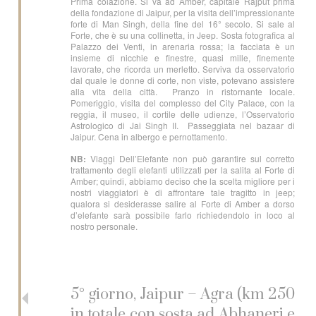
Prima colazione. Si va ad Amber, capitale Rajput prima
della fondazione di Jaipur, per la visita dell’impressionante
forte di Man Singh, della fine del 16° secolo. Si sale al
Forte, che è su una collinetta, in Jeep. Sosta fotografica al
Palazzo dei Venti, in arenaria rossa; la facciata è un
insieme di nicchie e finestre, quasi mille, finemente
lavorate, che ricorda un merletto. Serviva da osservatorio
dal quale le donne di corte, non viste, potevano assistere
alla vita della città. Pranzo in ristornante locale.
Pomeriggio, visita del complesso del City Palace, con la
reggia, il museo, il cortile delle udienze, l’Osservatorio
Astrologico di Jai Singh II. Passeggiata nel bazaar di
Jaipur. Cena in albergo e pernottamento.
NB:
Viaggi Dell’Elefante non può garantire sul corretto
trattamento degli elefanti utilizzati per la salita al Forte di
Amber; quindi, abbiamo deciso che la scelta migliore per i
nostri viaggiatori è di affrontare tale tragitto in jeep;
qualora si desiderasse salire al Forte di Amber a dorso
d’elefante sarà possibile farlo richiedendolo in loco al
nostro personale.
5° giorno, Jaipur – Agra (km 250
in totale con sosta ad Abhaneri e