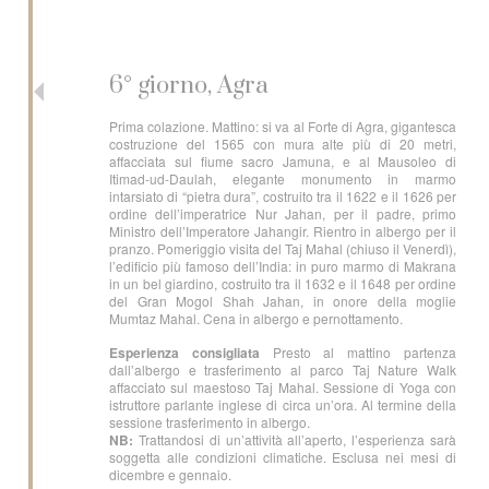
6° giorno, Agra
Prima colazione. Mattino: si va al Forte di Agra, gigantesca
costruzione del 1565 con mura alte più di 20 metri,
affacciata sul fiume sacro Jamuna, e al Mausoleo di
Itimad-ud-Daulah, elegante monumento in marmo
intarsiato di “pietra dura”, costruito tra il 1622 e il 1626 per
ordine dell’imperatrice Nur Jahan, per il padre, primo
Ministro dell’Imperatore Jahangir. Rientro in albergo per il
pranzo. Pomeriggio visita del Taj Mahal (chiuso il Venerdì),
l’edificio più famoso dell’India: in puro marmo di Makrana
in un bel giardino, costruito tra il 1632 e il 1648 per ordine
del Gran Mogol Shah Jahan, in onore della moglie
Mumtaz Mahal. Cena in albergo e pernottamento.
Esperienza consigliata
Presto al mattino partenza
dall’albergo e trasferimento al parco Taj Nature Walk
affacciato sul maestoso Taj Mahal. Sessione di Yoga con
istruttore parlante inglese di circa un’ora. Al termine della
sessione trasferimento in albergo.
NB:
Trattandosi di un’attività all’aperto, l’esperienza sarà
soggetta alle condizioni climatiche. Esclusa nei mesi di
dicembre e gennaio.