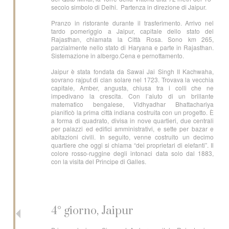
secolo simbolo di Delhi. Partenza in direzione di Jaipur.
Pranzo in ristorante durante il trasferimento. Arrivo nel
tardo pomeriggio a Jaipur, capitale dello stato del
Rajasthan, chiamata la Città Rosa. Sono km 265,
parzialmente nello stato di Haryana e parte in Rajasthan.
Sistemazione in albergo.Cena e pernottamento.
Jaipur è stata fondata da Sawai Jai Singh II Kachwaha,
sovrano rajput di clan solare nel 1723. Trovava la vecchia
capitale, Amber, angusta, chiusa tra i colli che ne
impedivano la crescita. Con l’aiuto di un brillante
matematico bengalese, Vidhyadhar Bhattachariya
pianificò la prima città indiana costruita con un progetto. È
a forma di quadrato, divisa in nove quartieri, due centrali
per palazzi ed edifici amministrativi, e sette per bazar e
abitazioni civili. In seguito, venne costruito un decimo
quartiere che oggi si chiama “dei proprietari di elefanti”. Il
colore rosso-ruggine degli intonaci data solo dal 1883,
con la visita del Principe di Galles.
4° giorno, Jaipur