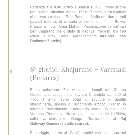
Partenza alle 8.00. Arrivo a Jhansi 10.43. Prosecuzione
per Orchha, cittadina che nel 16° e 17° secolo era capitale
di un vasto stato dei Raja Bundela. Visita dei due grandi
palazzi reali su di un’isola al centro del fiume Betwa.
Pranzo all’hotel Amar Mahal. Prosecuzione in pullman
per Khajuraho, nello stato di Madhya Pradesh, km 190
(circa 5 ore). Cena, pernottamento
all’Hotel Jass
Radisson(5 stelle).
8° giorno, Khajuraho – Varanasi
(Benares)
Prima colazione. Poi visita dei templi del Gruppo
Occidentale, costruiti dai sovrani Chandela dal 950 al
1100. I templi sono dotati di sculture di qualità
straordinaria, spesso di argomento erotico. Pranzo in
albergo. Trasferimento in aeroporto, volo di 35 minuti per
Varanasi (Benares), città santa per i seguaci del dio Shiva
,
sulla riva sinistra del Gange. Trasferimento al
Taj
Gateway Ganges (5 stelle scarso).
Pomeriggio, si va ai “Ghat”, gradini che scendono nel