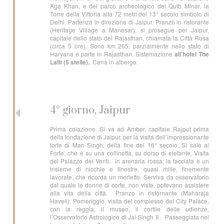
Aga Khan, e del parco archeologico del Qutb Minar, la
Torre della Vittoria alta 72 metri del 13° secolo simbolo di
Delhi. Partenza in direzione di Jaipur. Pranzo in ristorante
(Heritage Village a Manesar); si prosegue per Jaipur,
capitale dello stato del Rajasthan, chiamata la Città Rosa
(circa 5 ore). Sono km 265, parzialmente nello stato di
Haryana e parte in Rajasthan. Sistemazione
all’hotel The
Lalit (5 stelle).
Cena in albergo.
4° giorno, Jaipur
Prima colazione. Si va ad Amber, capitale Rajput prima
della fondazione di Jaipur, per la visita dell’impressionante
forte di Man Singh, della fine del 16° secolo. Si sale al
Forte, che è su una collinetta, su dorso di elefante. Visita
del Palazzo dei Venti, in arenaria rossa; la facciata è un
insieme di nicchie e finestre, quasi mille, finemente
lavorate, che ricorda un merletto. Serviva da osservatorio
dal quale le donne di corte, non viste, potevano assistere
alla vita della città. Pranzo in ristornante (Maharaja
Haveli). Pomeriggio, visita del complesso del City Palace,
con la reggia, il museo, il cortile delle udienze,
l’Osservatorio Astrologico di Jai Singh II . Passeggiata nel