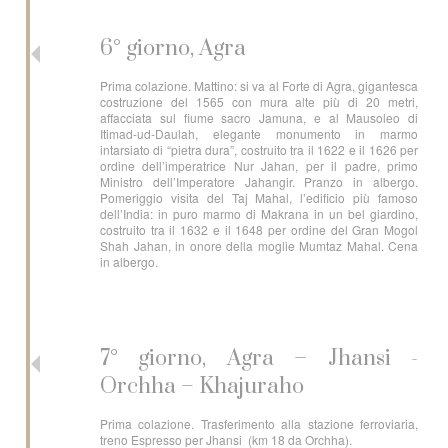
6° giorno, Agra
Prima colazione. Mattino: si va al Forte di Agra, gigantesca
costruzione del 1565 con mura alte più di 20 metri,
affacciata sul fiume sacro Jamuna, e al Mausoleo di
Itimad-ud-Daulah, elegante monumento in marmo
intarsiato di “pietra dura”, costruito tra il 1622 e il 1626 per
ordine dell’imperatrice Nur Jahan, per il padre, primo
Ministro dell’Imperatore Jahangir. Pranzo in albergo.
Pomeriggio visita del Taj Mahal, l’edificio più famoso
dell’India: in puro marmo di Makrana in un bel giardino,
costruito tra il 1632 e il 1648 per ordine del Gran Mogol
Shah Jahan, in onore della moglie Mumtaz Mahal. Cena
in albergo.
7° giorno, Agra – Jhansi -
Orchha – Khajuraho
Prima colazione. Trasferimento alla stazione ferroviaria,
treno Espresso per Jhansi (km 18 da Orchha).