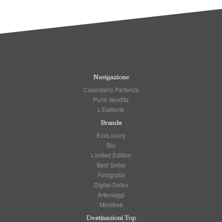
Navigazione
Calendario Partenze
Punti Vendita
L'Elefante
Brands
EcoLuxury
Blu
Limited Edition
Best Seller
Fotografia
Digital Detox
Arteviaggi
Mindtrek
Destinazioni Top