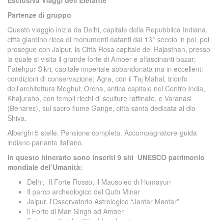
Esclusiva Viaggi dell’Elefante
Partenze di gruppo
Questo viaggio inizia da Delhi, capitale della Repubblica Indiana,
città giardino ricca di monumenti datanti dal 13° secolo in poi, poi
prosegue con Jaipur, la Città Rosa capitale del Rajasthan, presso
la quale si visita il grande forte di Amber e affascinanti bazar;
Fatehpur Sikri, capitale imperiale abbandonata ma in eccellenti
condizioni di conservazione; Agra, con il Taj Mahal, trionfo
dell’architettura Moghul; Orcha, antica capitale nel Centro India,
Khajuraho, con templi ricchi di sculture raffinate, e Varanasi
(Benares), sul sacro fiume Gange, città santa dedicata al dio
Shiva.
Alberghi 5 stelle. Pensione completa. Accompagnatore-guida
indiano parlante italiano.
In questo itinerario sono inseriti 9 siti UNESCO patrimonio
mondiale del’Umanità:
Delhi, Il Forte Rosso; il Mausoleo di Humayun
Il parco archeologico del Qutb Minar
Jaipur, l’Osservatorio Astrologico “Jantar Mantar”
il Forte di Man Singh ad Amber