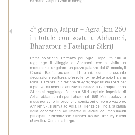
bazaar di Jaipur. Cena in albergo.
5° giorno, Jaipur – Agra (km 250
in totale con sosta a Abhaneri,
Bharatpur e Fatehpur Sikri)
Prima colazione. Partenza per Agra. Dopo km 100 si
raggiunge il villaggio di Abhaneri, ove si visita un
monumento singolare: un pozzo-palazzo del 9° secolo
,
il
Chand Baori, profondo 11 piani, con interessante
decorazione scultorea, presso le rovine del tempio Harsha
Mata. Partenza in direzione di Agra; dopo 80 km sosta per
il pranzo all’hotel Laxmi Niwas Palace a Bharatpur; dopo
24 km si raggiunge Fatehpur Sikri, capitale imperiale di
Akbar abbandonata per Lahore nel 1585. Mura, palazzi e
moschea sono in eccellenti condizioni di conservazione.
Altri km 37, si arriva ad Agra, la Firenze dell’India (a causa
della decorazione ad intarsio di alcuni dei monumenti
principali). Sistemazione
all’hotel Double Tree by Hilton
(5 stelle).
Cena in albergo.