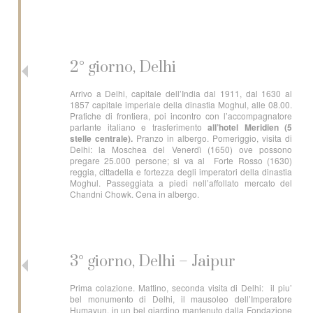
2° giorno, Delhi
Arrivo a Delhi, capitale dell’India dal 1911, dal 1630 al
1857 capitale imperiale della dinastia Moghul, alle 08.00.
Pratiche di frontiera, poi incontro con l’accompagnatore
parlante italiano e trasferimento
all’hotel Meridien (5
stelle centrale).
Pranzo in albergo. Pomeriggio, visita di
Delhi: la Moschea del Venerdì (1650) ove possono
pregare 25.000 persone; si va al Forte Rosso (1630)
reggia, cittadella e fortezza degli imperatori della dinastia
Moghul. Passeggiata a piedi nell’affollato mercato del
Chandni Chowk. Cena in albergo.
3° giorno, Delhi – Jaipur
Prima colazione. Mattino, seconda visita di Delhi: il piu’
bel monumento di Delhi, il mausoleo dell’Imperatore
Humayun, in un bel giardino mantenuto dalla Fondazione